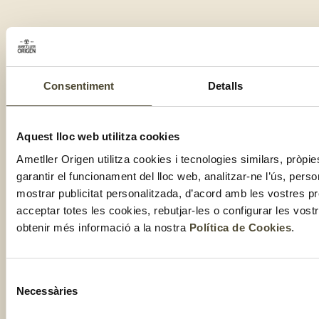
Consentiment
Detalls
2025 ©
Nota Legal
Informació
Política de
Condicions de
addicional
Cookies
venda
GRUP
RGPDUE
Aquest lloc web utilitza cookies
AMETLLER
ORIGEN
Ametller Origen utilitza cookies i tecnologies similars, pròpie
garantir el funcionament del lloc web, analitzar-ne l’ús, perso
mostrar publicitat personalitzada, d’acord amb les vostres p
acceptar totes les cookies, rebutjar-les o configurar les vos
obtenir més informació a la nostra
Política de Cookies
.
Selecció
Necessàries
de
consentiment