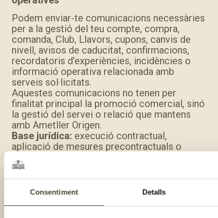
operatives
Podem enviar-te comunicacions necessàries
per a la gestió del teu compte, compra,
comanda, Club, Llavors, cupons, canvis de
nivell, avisos de caducitat, confirmacions,
recordatoris d’experiències, incidències o
informació operativa relacionada amb
serveis sol·licitats.
Aquestes comunicacions no tenen per
finalitat principal la promoció comercial, sinó
la gestió del servei o relació que mantens
amb Ametller Origen.
Base jurídica:
execució contractual,
aplicació de mesures precontractuals o
interès legítim a gestionar adequadament la
relació amb clients i usuaris, segons el cas.
6.7. Newsletter i comunicacions comercials
Consentiment
Detalls
Quan et subscriguis a la newsletter o
autoritzis la recepció de comunicacions