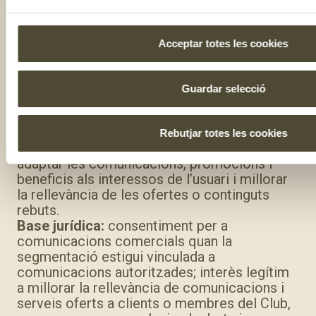
Podem tractar dades d’interacció amb
newsletters, obertures, clics, codi postal,
Acceptar totes les cookies
ciutat, compres identificades en línia i en
botigues físiques, comportament en
web/app, preferències i dades associades al
Guardar selecció
Club per a realitzar segmentacions
comercials i personalitzar comunicacions,
promocions, cupons o continguts.
Rebutjar totes les cookies
Aquestes segmentacions tenen per finalitat
adaptar les comunicacions, promocions i
beneficis als interessos de l’usuari i millorar
la rellevància de les ofertes o continguts
rebuts.
Base jurídica:
consentiment per a
comunicacions comercials quan la
segmentació estigui vinculada a
comunicacions autoritzades; interès legítim
a millorar la rellevància de comunicacions i
serveis oferts a clients o membres del Club,