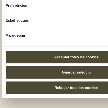
Preferències
2025 ©
Nota Legal
Informació
Política de
Condicions de
addicional
Cookies
venda
GRUP
Estadístiques
RGPDUE
AMETLLER
ORIGEN
Màrqueting
Acceptar totes les cookies
Guardar selecció
Rebutjar totes les cookies