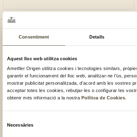
Consentiment
Detalls
NOS
T'I
BOT
AJU
Qui
Rec
Tro
Org
so
la
teu
Blo
tev
es
Aquest lloc web utilitza cookies
Els
bot
Me
co
FA
Ametller Origen utilitza cookies i tecnologies similars, pròpie
set
Bot
CO
garantir el funcionament del lloc web, analitzar-ne l’ús, perso
Fes
onl
Cal
te
mostrar publicitat personalitzada, d’acord amb les vostres p
de
del
acceptar totes les cookies, rebutjar-les o configurar les vos
te
clu
obtenir més informació a la nostra
Política de Cookies
.
Com
Selecció
Necessàries
de
consentiment