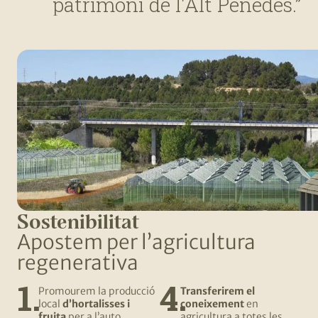
patrimoni de l'Alt Penedès.”
Sostenibilitat
Apostem per l’agricultura
regenerativa
Promourem la producció
Transferirem el
local
d’hortalisses i
coneixement
en
fruita
per a l’auto
agricultura a totes les