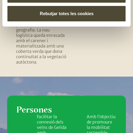
per a millorar la
Joncoses.
biodiversitat
.
Rebutjar totes les cookies
Integració topogràfica
de les naus
industrials
per respectar la
geografia. La nau
logística queda enrasada
amb el carener i
materialitzada amb una
coberta verda que dona
continuïtat a la vegetació
autòctona.
Persones
Facilitar la
Amb l’objectiu
connexió dels
de promoure
veïns de Gelida
la mobilitat
amb
sostenible,