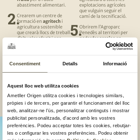
abastiment alimentari.
explotacions agrícoles
que vulguin seguir el
Crearem un centre de
camí de la tecnificació.
formació en
agritech
i
agricultura sostenible
Obrirem l’Agroparc
que crearà llocs de treball
Penedès al territori per
d’alt valor afegit i ens
poder fer
assajos en
permetrà transferir
agricultura tecnificada
coneixement a totes les
amb diferents tipus de
explotacions agrícoles.
cultiu.
Consentiment
Detalls
Informació
Impulsarem el futur Food
Convertirem l’Agroparc
Valley català, amb la
Penedès en el
punt de
creació d’espais per al
trobada
de l’agricultura
desenvolupament
tecnificada i sostenible
Aquest lloc web utilitza cookies
d’startups del món
del sud d’Europa.
agritech i foodtech.
Ametller Origen utilitza cookies i tecnologies similars,
pròpies i de tercers, per garantir el funcionament del lloc
web, analitzar-ne l’ús, personalitzar continguts i mostrar
publicitat personalitzada, d’acord amb les vostres
preferències. Podeu acceptar totes les cookies, rebutjar-
les o configurar les vostres preferències. Podeu obtenir