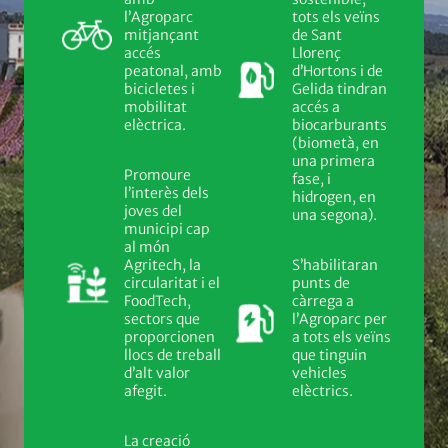
l’Agroparc
tots els veïns
mitjançant
de Sant
accés
Llorenç
peatonal, amb
d’Hortons i de
bicicletes i
Gelida tindran
mobilitat
accés a
elèctrica.
biocarburants
(biometà, en
una primera
Promoure
fase, i
l’interès dels
hidrogen, en
joves del
una segona).
municipi cap
al món
Agritech, la
S’habilitaran
circularitat i el
punts de
FoodTech,
càrrega a
sectors que
l’Agroparc per
proporcionen
a tots els veïns
llocs de treball
que tinguin
d’alt valor
vehicles
afegit.
elèctrics.
La creació