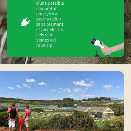
d’una possible
comunitat
energètica
podria reduir
sensiblement
el cost elèctric
dels veïns i
veïnes del
municipi.