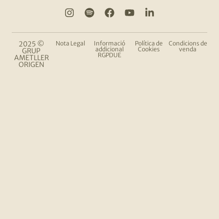
2025 ©
Nota Legal
Informació
Política de
Condicions de
addicional
Cookies
venda
GRUP
RGPDUE
AMETLLER
ORIGEN