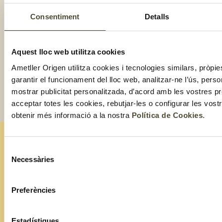
Consentiment
Detalls
Aquest lloc web utilitza cookies
Ametller Origen utilitza cookies i tecnologies similars, pròpie
garantir el funcionament del lloc web, analitzar-ne l’ús, perso
mostrar publicitat personalitzada, d’acord amb les vostres p
acceptar totes les cookies, rebutjar-les o configurar les vos
obtenir més informació a la nostra
Política de Cookies
.
Selecció
ESTIGUES AL DIA AMB TOT EL QUE FEM!
Necessàries
de
Subscriu-te a la nostra
consentiment
newsletter
Preferències
Assabenta't de les experiències de cada mes
Estadístiques