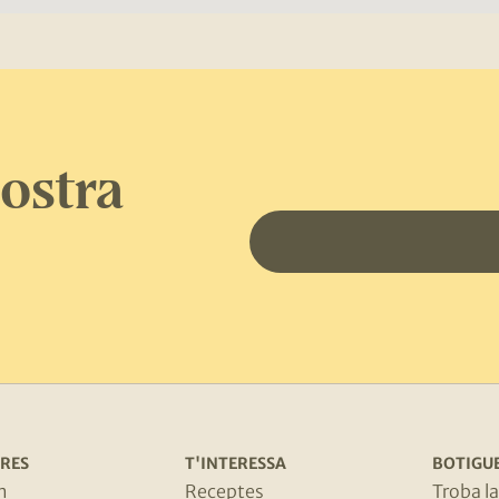
nostra
RES
T'INTERESSA
BOTIGU
m
Receptes
Troba l