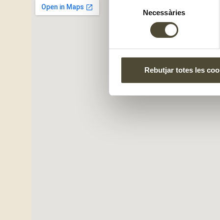
Selecció
Necessàries
de
consentiment
Rebutjar totes les coo