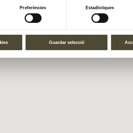
Preferències
Estadístiques
kies
Guardar selecció
Acce