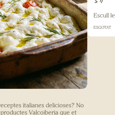
Escull l
ESGOTAT
receptes italianes delicioses? No
 productes Valcoiberia que et