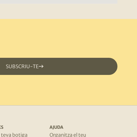
SUBSCRIU-TE
ES
AJUDA
a teva botiga
Organitza el teu