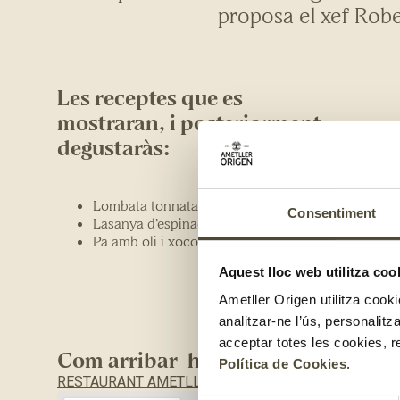
proposa el xef Robe
Les receptes que es
mostraran, i posteriorment,
degustaràs:
Lombata tonnata
Consentiment
Lasanya d’espinacs i ricotta
Pa amb oli i xocolata alla italiana
Aquest lloc web utilitza coo
Ametller Origen utilitza cooki
analitzar-ne l’ús, personalit
acceptar totes les cookies, r
Com arribar-hi?
Política de Cookies
.
RESTAURANT AMETLLER ORIGEN MERCAT D’AUTORS