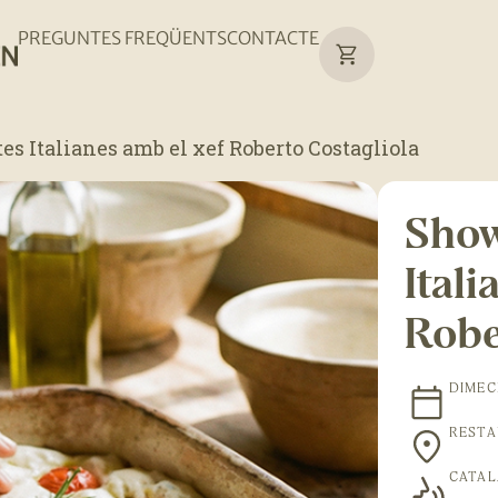
PREGUNTES FREQÜENTS
CONTACTE
s Italianes amb el xef Roberto Costagliola
Show
Itali
Robe
DIMECR
RESTA
CATAL