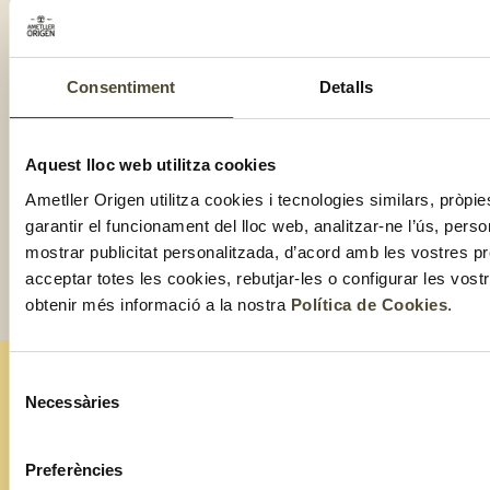
Consentiment
Detalls
Aquest lloc web utilitza cookies
Ametller Origen utilitza cookies i tecnologies similars, pròpie
garantir el funcionament del lloc web, analitzar-ne l’ús, perso
mostrar publicitat personalitzada, d’acord amb les vostres p
acceptar totes les cookies, rebutjar-les o configurar les vos
obtenir més informació a la nostra
Política de Cookies
.
Selecció
Necessàries
de
ESTIGUES AL DIA AMB TOT EL QUE FEM!
Subscriu-te a la nostra
consentiment
newsletter
Preferències