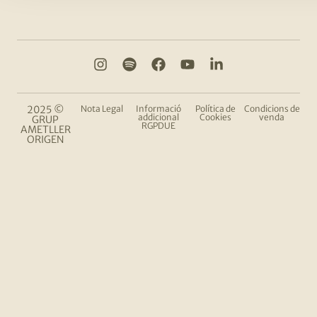
2025 ©
Nota Legal
Informació
Política de
Condicions de
addicional
Cookies
venda
GRUP
RGPDUE
AMETLLER
ORIGEN