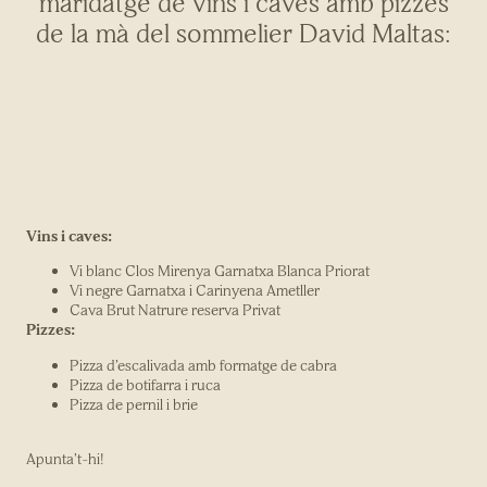
maridatge de vins i caves amb pizzes
de la mà del sommelier David Maltas:
Vins i caves:
Vi blanc Clos Mirenya Garnatxa Blanca Priorat
Vi negre Garnatxa i Carinyena Ametller
Cava Brut Natrure reserva Privat
Pizzes:
Pizza d’escalivada amb formatge de cabra
Pizza de botifarra i ruca
Pizza de pernil i brie
Apunta’t-hi!