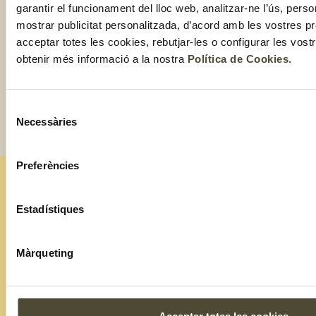
garantir el funcionament del lloc web, analitzar-ne l’ús, perso
mostrar publicitat personalitzada, d’acord amb les vostres p
acceptar totes les cookies, rebutjar-les o configurar les vos
obtenir més informació a la nostra
Política de Cookies
.
Selecció
Necessàries
de
consentiment
Preferències
ESTIGUES AL DIA AMB TOT EL QUE FEM!
Estadístiques
Subscriu-te a la nostra
newsletter
Màrqueting
Assabenta't de les experiències de cada mes
SUBSCRIU-TE