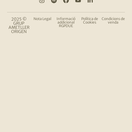
2025 ©
Nota Legal
Informació
Política de
Condicions de
addicional
Cookies
venda
GRUP
RGPDUE
AMETLLER
ORIGEN