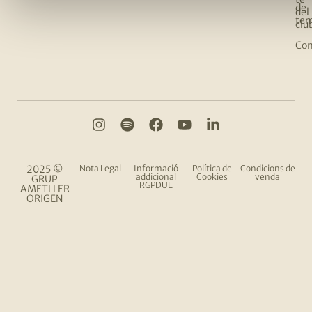
de
del
te
clu
Com
2025 ©
Nota Legal
Informació
Política de
Condicions de
addicional
Cookies
venda
GRUP
RGPDUE
AMETLLER
ORIGEN