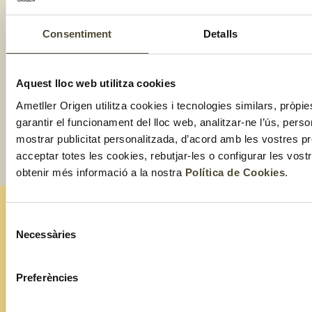
Consentiment
Detalls
Aquest lloc web utilitza cookies
Ametller Origen utilitza cookies i tecnologies similars, pròpie
garantir el funcionament del lloc web, analitzar-ne l’ús, perso
mostrar publicitat personalitzada, d’acord amb les vostres p
acceptar totes les cookies, rebutjar-les o configurar les vos
obtenir més informació a la nostra
Política de Cookies
.
Selecció
Necessàries
ESTIGUES AL DIA AMB TOT EL QUE FEM!
de
Subscriu-te a la nostra
consentiment
newsletter
Preferències
Assabenta't de les experiències de cada mes