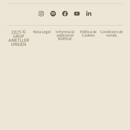
2025 ©
Nota Legal
Informació
Política de
Condicions de
addicional
Cookies
venda
GRUP
RGPDUE
AMETLLER
ORIGEN