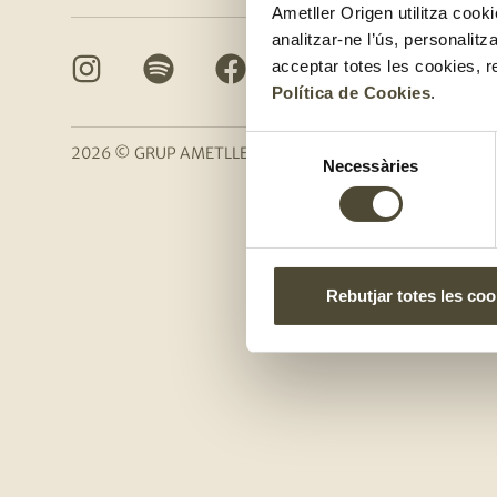
Ametller Origen utilitza cooki
analitzar-ne l’ús, personalit
acceptar totes les cookies, r
Política de Cookies
.
Selecció
2026 © GRUP AMETLLER ORIGEN
|
Avís Legal
|
Pol
Necessàries
de
consentiment
Rebutjar totes les coo