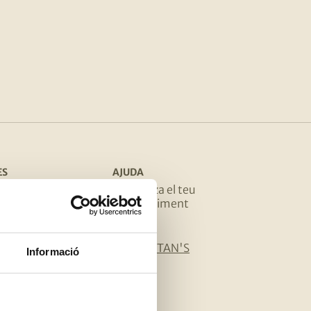
ES
AJUDA
a teva botiga
Organitza el teu
esdeveniment
online
FAQ
CONTACTAN'S
Informació