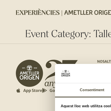
Event Category:
Tall
NOSALT
Qui so
Els no
Fes-te 
Consentiment
App Store
Google Play
Compli
Aquest lloc web utilitza coo