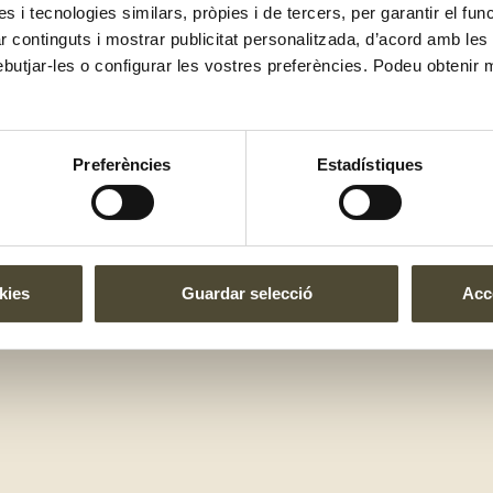
es i tecnologies similars, pròpies i de tercers, per garantir el fu
zar continguts i mostrar publicitat personalitzada, d’acord amb le
ebutjar-les o configurar les vostres preferències. Podeu obtenir 
ítica de Privacitat
|
Política de Cookies
|
Condicions de vend
Preferències
Estadístiques
kies
Guardar selecció
Acce