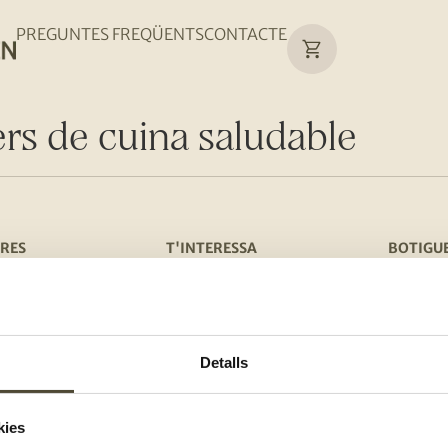
PREGUNTES FREQÜENTS
CONTACTE
ers de cuina saludable
RES
T'INTERESSA
BOTIGU
m
Receptes
Troba l
stres compromisos
Blog
Botiga 
del club
Menú setmanal
Detalls
ance
Calendari de temporada
kies