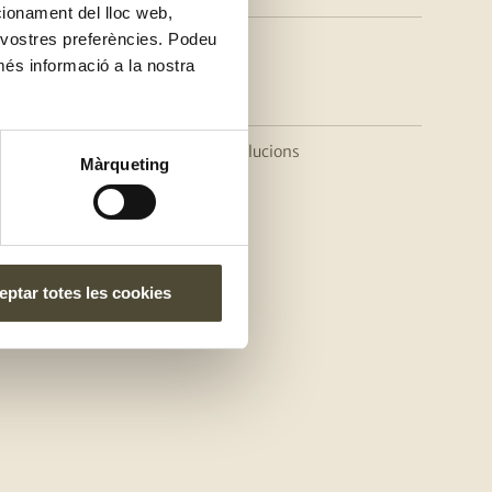
ncionament del lloc web,
s vostres preferències. Podeu
més informació a la nostra
a
|
Política cancel·lacions i devolucions
Màrqueting
ptar totes les cookies