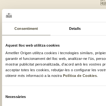
te
clu
Com
Consentiment
Detalls
Aquest lloc web utilitza cookies
Ametller Origen utilitza cookies i tecnologies similars, pròpie
2025 ©
Nota Legal
Informació
Política de
Condicions de
addicional
Cookies
venda
GRUP
garantir el funcionament del lloc web, analitzar-ne l’ús, perso
RGPDUE
AMETLLER
ORIGEN
mostrar publicitat personalitzada, d’acord amb les vostres p
acceptar totes les cookies, rebutjar-les o configurar les vos
obtenir més informació a la nostra
Política de Cookies
.
Selecció
Necessàries
de
consentiment