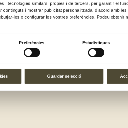
es i tecnologies similars, pròpies i de tercers, per garantir el fu
ance
Calendari de temporada
zar continguts i mostrar publicitat personalitzada, d’acord amb le
ebutjar-les o configurar les vostres preferències. Podeu obtenir 
Preferències
Estadístiques
ítica de Privacitat
|
Política de Cookies
|
Condicions de vend
kies
Guardar selecció
Acce