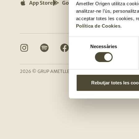
App Store
Google Play
Ametller Origen utilitza cooki
Compli
analitzar-ne l’ús, personalit
acceptar totes les cookies, r
Política de Cookies
.
Selecció
Necessàries
de
consentiment
2026 © GRUP AMETLLER ORIGEN
|
Avís Legal
|
Pol
Rebutjar totes les coo