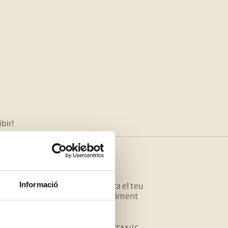
bir!
ES
AJUDA
Informació
a teva botiga
Organitza el teu
esdeveniment
online
FAQ