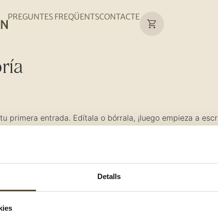
PREGUNTES FREQÜENTS
CONTACTE
ría
u primera entrada. Edítala o bórrala, ¡luego empieza a escri
RES
T'INTERESSA
BOTIGU
Detalls
m
Receptes
Troba l
stres compromisos
Blog
Botiga 
kies
del club
Menú setmanal