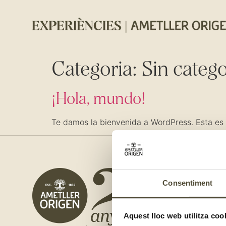
Categoria:
Sin catego
¡Hola, mundo!
Te damos la bienvenida a WordPress. Esta es t
NOSALT
Consentiment
Qui so
Els no
Aquest lloc web utilitza coo
Fes-te 