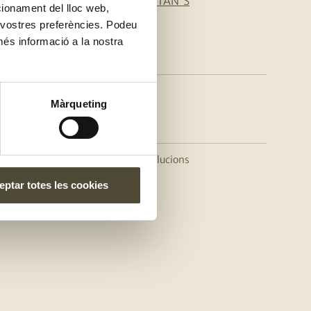
CONTACTAN'S
ncionament del lloc web,
s vostres preferències. Podeu
més informació a la nostra
Màrqueting
a
|
Política cancel·lacions i devolucions
ptar totes les cookies