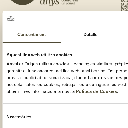
co
FA
set
Bot
CO
Fes
onl
Cal
te
de
del
te
clu
Com
Consentiment
Detalls
Aquest lloc web utilitza cookies
Ametller Origen utilitza cookies i tecnologies similars, pròpie
garantir el funcionament del lloc web, analitzar-ne l’ús, perso
mostrar publicitat personalitzada, d’acord amb les vostres p
2025 ©
Nota Legal
Informació
Política de
Condicions de
acceptar totes les cookies, rebutjar-les o configurar les vos
addicional
Cookies
venda
GRUP
RGPDUE
obtenir més informació a la nostra
Política de Cookies
.
AMETLLER
ORIGEN
Selecció
Necessàries
de
consentiment