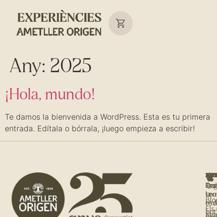
Any:
2025
¡Hola, mundo!
Te damos la bienvenida a WordPress. Esta es tu primera
entrada. Edítala o bórrala, ¡luego empieza a escribir!
NOS
T'I
BOT
AJU
Qui
Rec
Tro
Org
so
la
teu
Blo
tev
es
Els
bot
Me