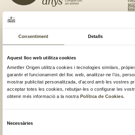
co
FA
set
Bot
CO
Fes
onl
Cal
te
de
del
te
clu
Com
Consentiment
Detalls
Aquest lloc web utilitza cookies
Ametller Origen utilitza cookies i tecnologies similars, pròpie
garantir el funcionament del lloc web, analitzar-ne l’ús, perso
mostrar publicitat personalitzada, d’acord amb les vostres p
2025 ©
Nota Legal
Informació
Política de
Condicions de
acceptar totes les cookies, rebutjar-les o configurar les vos
addicional
Cookies
venda
GRUP
RGPDUE
obtenir més informació a la nostra
Política de Cookies
.
AMETLLER
ORIGEN
Selecció
Necessàries
de
consentiment