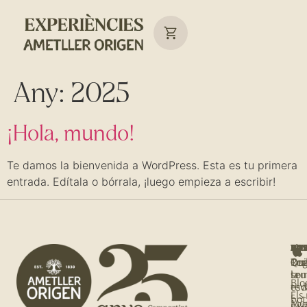
Any:
2025
¡Hola, mundo!
Te damos la bienvenida a WordPress. Esta es tu primera
entrada. Edítala o bórrala, ¡luego empieza a escribir!
NOS
T'I
BOT
AJU
Qui
Rec
Tro
Org
so
la
teu
Blo
tev
es
Els
bot
Me