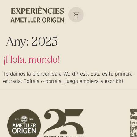
Any:
2025
¡Hola, mundo!
Te damos la bienvenida a WordPress. Esta es tu primera
entrada. Edítala o bórrala, ¡luego empieza a escribir!
NOS
T'I
BOT
AJU
Qui
Rec
Tro
Org
so
la
teu
Blo
tev
es
Els
bot
Me