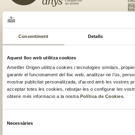
co
FA
set
Bot
CO
Fes
onl
Cal
te
de
del
te
clu
Com
Consentiment
Detalls
Aquest lloc web utilitza cookies
Ametller Origen utilitza cookies i tecnologies similars, pròpie
garantir el funcionament del lloc web, analitzar-ne l’ús, perso
mostrar publicitat personalitzada, d’acord amb les vostres p
2025 ©
Nota Legal
Informació
Política de
Condicions de
acceptar totes les cookies, rebutjar-les o configurar les vos
addicional
Cookies
venda
GRUP
RGPDUE
obtenir més informació a la nostra
Política de Cookies
.
AMETLLER
ORIGEN
Selecció
Necessàries
de
consentiment