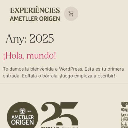
Any:
2025
¡Hola, mundo!
Te damos la bienvenida a WordPress. Esta es tu primera
entrada. Edítala o bórrala, ¡luego empieza a escribir!
NOS
T'I
BOT
AJU
Qui
Rec
Tro
Org
so
la
teu
Blo
tev
es
Els
bot
Me