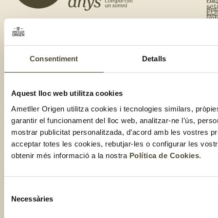
co
FA
set
Bot
CO
Fes
onl
Cal
te
de
del
te
clu
Com
Consentiment
Detalls
Aquest lloc web utilitza cookies
Ametller Origen utilitza cookies i tecnologies similars, pròpie
garantir el funcionament del lloc web, analitzar-ne l’ús, perso
mostrar publicitat personalitzada, d’acord amb les vostres p
2025 ©
Nota Legal
Informació
Política de
Condicions de
acceptar totes les cookies, rebutjar-les o configurar les vos
addicional
Cookies
venda
GRUP
RGPDUE
obtenir més informació a la nostra
Política de Cookies
.
AMETLLER
ORIGEN
Selecció
Necessàries
de
consentiment