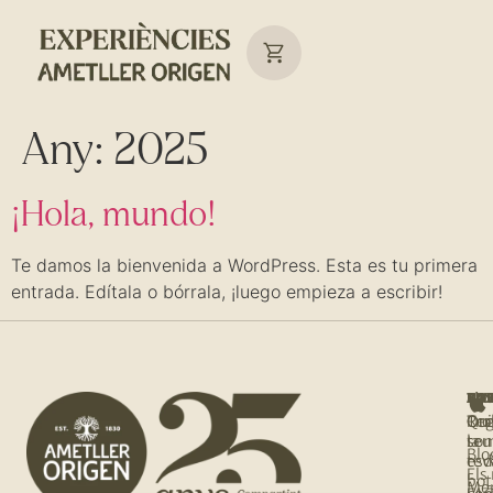
Any:
2025
¡Hola, mundo!
Te damos la bienvenida a WordPress. Esta es tu primera
entrada. Edítala o bórrala, ¡luego empieza a escribir!
NOS
T'I
BOT
AJU
Qui
Rec
Tro
Org
so
la
teu
Blo
tev
es
Els
bot
Me