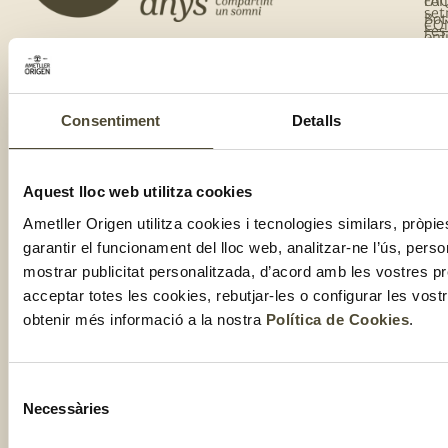
co
FA
set
Bot
CO
Fes
onl
Cal
te
de
del
te
clu
Com
Consentiment
Detalls
Aquest lloc web utilitza cookies
Ametller Origen utilitza cookies i tecnologies similars, pròpie
garantir el funcionament del lloc web, analitzar-ne l’ús, perso
mostrar publicitat personalitzada, d’acord amb les vostres p
2025 ©
Nota Legal
Informació
Política de
Condicions de
acceptar totes les cookies, rebutjar-les o configurar les vos
addicional
Cookies
venda
GRUP
RGPDUE
obtenir més informació a la nostra
Política de Cookies
.
AMETLLER
ORIGEN
Selecció
Necessàries
de
consentiment